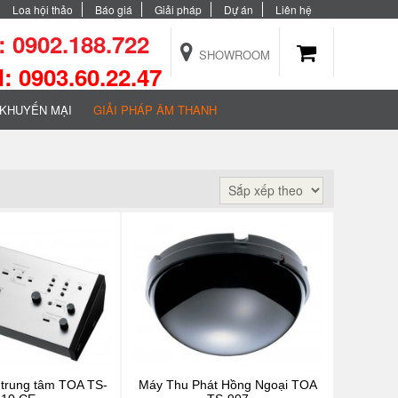
Loa hội thảo
Báo giá
Giải pháp
Dự án
Liên hệ
 0902.188.722
SHOWROOM
 0903.60.22.47
KHUYẾN MẠI
GIẢI PHÁP ÂM THANH
 trung tâm TOA TS-
Máy Thu Phát Hồng Ngoại TOA