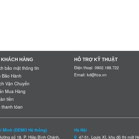
 KHÁCH HÀNG
HỖ TRỢ KỸ THUẬT
Điện thoại: 0902.188.722
h bảo mật thông tin
Email: kd@tca.vn
h Bảo Hành
ch Vận Chuyển
ẫn Mua Hàng
oàn tiền
 thanh tóan
hí Minh (DEMO Hệ thống)
Hà Nội
ờng số 18, P. Hiệp Bình Chánh,
47-51, Louis XI, khu đô thị mới 