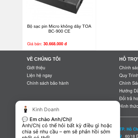
Bộ sạc pin Micro không dây TOA
BC-900 CE
Giá bán:
30.668.000 đ
VỀ CHÚNG TÔI
HỖ TRỢ
Giới thiệu
Chính sác
Liện hệ ngay
Quy Trìn
Chính sách bảo hành
Chính Sá
Hướng D
Đổi trả h
Hình thức
Kinh Doanh
💬 
Em chào Anh/Chị!
Anh/Chị có thể hỏi bất kỳ điều gì hoặc 
TP. Hồ Chí Minh
TP. Hồ C
chia sẻ nhu cầu – em sẽ phản hồi sớm 
365 Điện Biên Phủ, P4, Q3, TP.HCM
(Xem
60/18 Đư
nhất có thể!