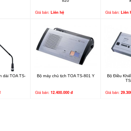
820
Giá bán:
Liên hệ
Giá bán:
Liên 
n dài TOA TS-
Bộ máy chủ tịch TOA TS-801 Y
Bộ Điều Khi
TS
đ
Giá bán:
12.400.000 đ
Giá bán:
29.30