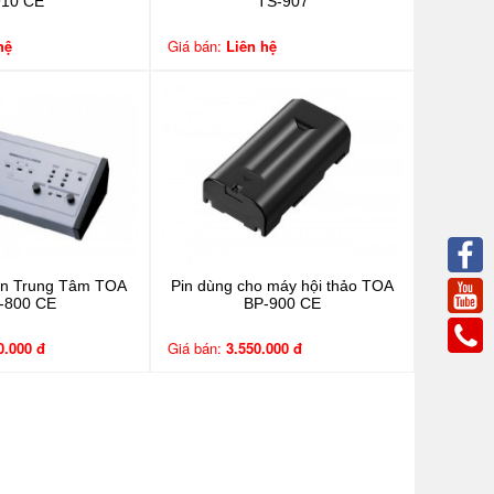
910 CE
TS-907
hệ
Giá bán:
Liên hệ
ển Trung Tâm TOA
Pin dùng cho máy hội thảo TOA
-800 CE
BP-900 CE
0.000 đ
Giá bán:
3.550.000 đ