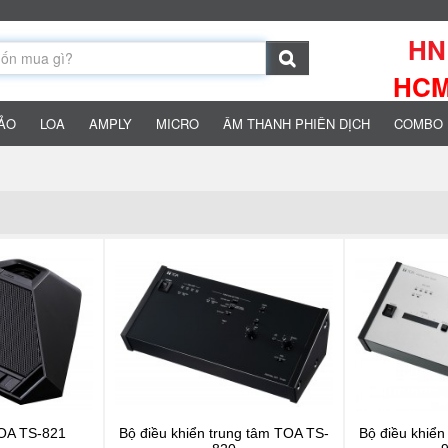
HN:
HCM:
HẢO
LOA
AMPLY
MICRO
ÂM THANH PHIÊN DỊCH
COMBO 
TOA TS-821
Bộ điều khiển trung tâm TOA TS-
Bộ điều khiển