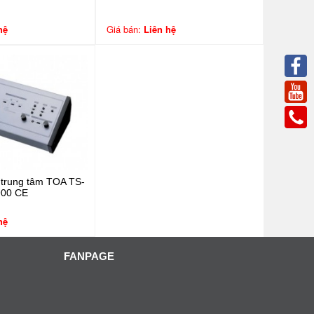
hệ
Giá bán:
Liên hệ
 trung tâm TOA TS-
900 CE
hệ
FANPAGE