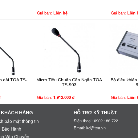
Giá bán:
Liên hệ
Giá bán:
Liên 
n dài TOA TS-
Micro Tiêu Chuẩn Cần Ngắn TOA
Bộ điều khiển
TS-903
đ
Giá bán:
1.912.000 đ
Giá bán:
Liên 
 KHÁCH HÀNG
HỖ TRỢ KỸ THUẬT
Điện thoại: 0902.188.722
h bảo mật thông tin
Email: kd@tca.vn
h Bảo Hành
ch Vận Chuyển