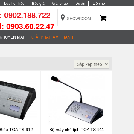
Loa hội thảo
Báo giá
Giải pháp
Dự án
Liên hệ
 0902.188.722
SHOWROOM
 0903.60.22.47
KHUYẾN MẠI
GIẢI PHÁP ÂM THANH
 Biểu TOA TS-912
Bộ máy chủ tịch TOA TS-911