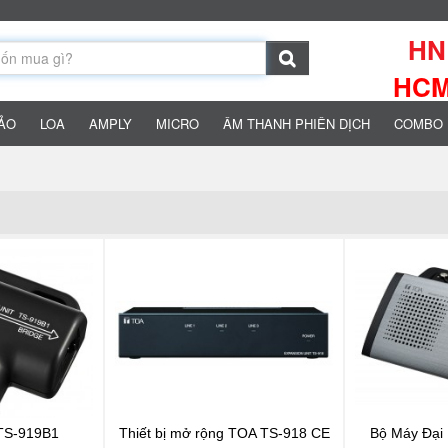
HN:
HCM:
HẢO
LOA
AMPLY
MICRO
ÂM THANH PHIÊN DỊCH
COMBO 
TS-919B1
Thiết bị mở rộng TOA TS-918 CE
Bộ Máy Đại