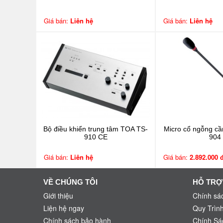
Giá bán:
Liên hệ
Giá bán:
Liên hệ
Bộ điều khiển trung tâm TOA TS-
Micro cổ ngỗng cầ
910 CE
904
Giá bán:
Liên hệ
Giá bán:
2.892.000 
VỀ CHÚNG TÔI
HỖ TRỢ
Giới thiệu
Chính sác
Liện hệ ngay
Quy Trìn
Chính sách bảo hành
Chính Sá