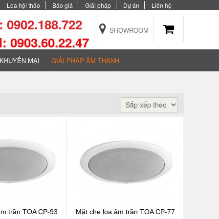
Loa hội thảo
Báo giá
Giải pháp
Dự án
Liên hệ
 0902.188.722
SHOWROOM
 0903.60.22.47
KHUYẾN MẠI
GIẢI PHÁP ÂM THANH
âm trần TOA CP-93
Mặt che loa âm trần TOA CP-77