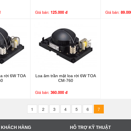
đ
Giá bán:
125.000 đ
Giá bán:
89.00
oa rời 6W TOA
Loa âm trần mặt loa rời 6W TOA
60
CM-760
Giá bán:
360.000 đ
1
2
3
4
5
6
7
 KHÁCH HÀNG
HỖ TRỢ KỸ THUẬT