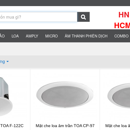
HN:
HCM:
HẢO
LOA
AMPLY
MICRO
ÂM THANH PHIÊN DỊCH
COMBO 
ợng
 TOA F-122C
Mặt che loa âm trần TOA CP-97
Mặt che loa 