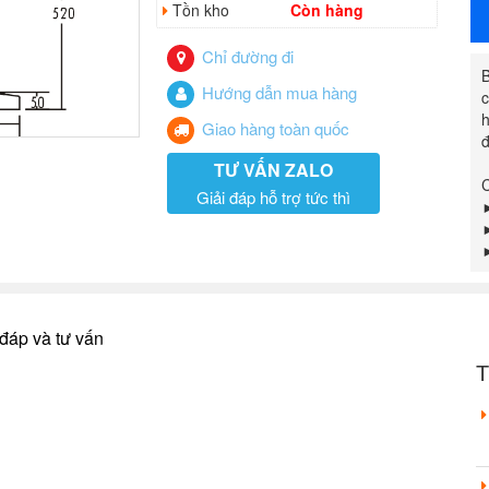
Tồn kho
Còn hàng
Chỉ đường đi
B
Hướng dẫn mua hàng
c
h
Giao hàng toàn quốc
đ
TƯ VẤN ZALO
Giải đáp hỗ trợ tức thì
►
►
►
đáp và tư vấn
T