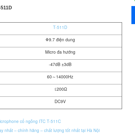
-511D
T-511D
Φ9.7 điện dung
Micro đa hướng
-47dB ±3dB
60～14000Hz
≤200Ω
DC9V
icrophone cổ ngỗng ITC T-511C
 nhất – chính hãng – chất lượng tốt nhất tại Hà Nội