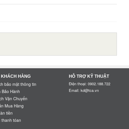
 KHÁCH HÀNG
HỖ TRỢ KỸ THUẬT
Điện thoại: 0902.188.722
h bảo mật thông tin
Email: kd@tca.vn
h Bảo Hành
ch Vận Chuyển
ẫn Mua Hàng
oàn tiền
 thanh tóan