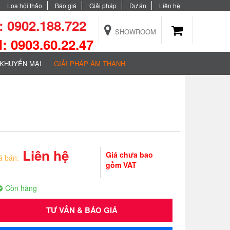
Loa hội thảo
Báo giá
Giải pháp
Dự án
Liên hệ
 0902.188.722
SHOWROOM
 0903.60.22.47
KHUYẾN MẠI
GIẢI PHÁP ÂM THANH
Liên hệ
Giá chưa bao
á bán:
gồm VAT
Còn hàng
TƯ VẤN & BÁO GIÁ