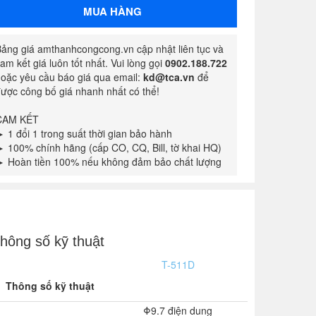
MUA HÀNG
ảng giá amthanhcongcong.vn cập nhật liên tục và
am kết giá luôn tốt nhất. Vui lòng gọi
0902.188.722
oặc yêu cầu báo giá qua email:
kd@tca.vn
để
ược công bố giá nhanh nhất có thể!
CAM KẾT
 1 đổi 1 trong suất thời gian bảo hành
 100% chính hãng (cấp CO, CQ, Bill, tờ khai HQ)
 Hoàn tiền 100% nếu không đảm bảo chất lượng
hông số kỹ thuật
T-511D
Thông số kỹ thuật
Φ9.7 điện dung