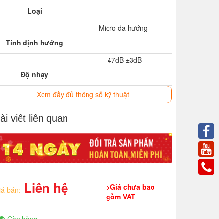
Loại
Micro đa hướng
Tính định hướng
-47dB ±3dB
Độ nhạy
60～14000Hz
Xem đầy đủ thông số kỹ thuật
Đáp tuyến tần số
ài viết liên quan
≤200Ω
Trở kháng Output
DC9V
Điện áp hoạt động
Liên hệ
>Giá chưa bao
iá bán:
gồm VAT
Còn hàng