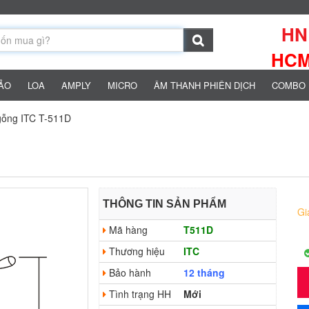
HN:
HCM:
HẢO
LOA
AMPLY
MICRO
ÂM THANH PHIÊN DỊCH
COMBO 
gỗng ITC T-511D
THÔNG TIN SẢN PHẨM
Gi
Mã hàng
T511D
Thương hiệu
ITC
Bảo hành
12 tháng
Tình trạng HH
Mới