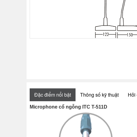
Đặc điểm nổi bật
Thông số kỹ thuật
Hỏi 
Microphone cổ ngỗng ITC T-511D