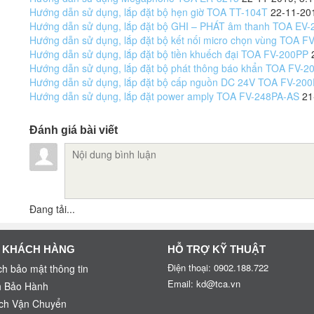
Hướng dẫn sử dụng, lắp đặt bộ hẹn giờ TOA TT-104T
22-11-20
Hướng dẫn sử dụng, lắp đặt bộ GHI – PHÁT âm thanh TOA EV-
Hướng dẫn sử dụng, lắp đặt bộ kết nối micro chọn vùng TOA 
Hướng dẫn sử dụng, lắp đặt bộ tiền khuếch đại TOA FV-200PP
Hướng dẫn sử dụng, lắp đặt bộ phát thông báo khẩn TOA FV-2
Hướng dẫn sử dụng, lắp đặt bộ cấp nguồn DC 24V TOA FV-20
Hướng dẫn sử dụng, lắp đặt power amply TOA FV-248PA-AS
21
Đánh giá bài viết
Đang tải...
 KHÁCH HÀNG
HỖ TRỢ KỸ THUẬT
Điện thoại: 0902.188.722
h bảo mật thông tin
Email: kd@tca.vn
h Bảo Hành
ch Vận Chuyển