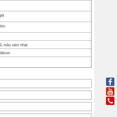
giờ
00m
S, màu xám nhạt
336mm