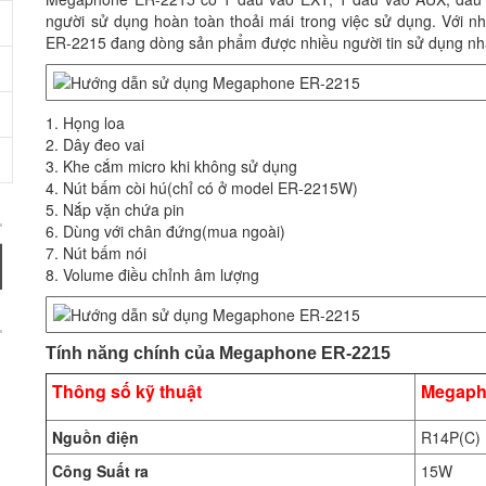
người sử dụng hoàn toàn thoải mái trong việc sử dụng. Với 
ER-2215 đang dòng sản phẩm được nhiều người tin sử dụng nhất
1. Họng loa
2. Dây đeo vai
3. Khe cắm micro khi không sử dụng
4. Nút bấm còi hú(chỉ có ở model ER-2215W)
5. Nắp vặn chứa pin
6. Dùng với chân đứng(mua ngoài)
7. Nút bấm nói
8. Volume điều chỉnh âm lượng
Tính năng chính của Megaphone ER-2215
Thông số kỹ thuật
Megaph
Nguồn điện
R14P(C) 
Công Suất ra
15W