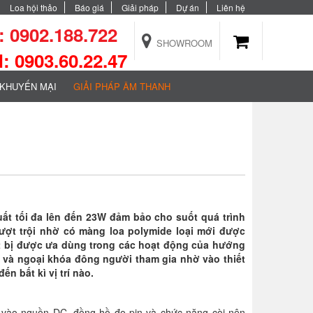
Loa hội thảo
Báo giá
Giải pháp
Dự án
Liên hệ
 0902.188.722
SHOWROOM
 0903.60.22.47
KHUYẾN MẠI
GIẢI PHÁP ÂM THANH
ất tối đa lên đến 23W đảm bảo cho suốt quá trình
ượt trội nhờ có màng loa polymide loại mới được
ết bị được ưa dùng trong các hoạt động của hướng
i và ngoại khóa đông người tham gia nhờ vào thiết
n bất kì vị trí nào.
vào nguồn DC, đồng hồ đo pin và chức năng còi nên