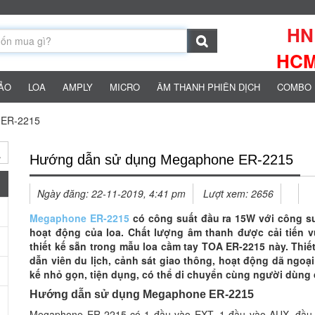
HN:
HCM:
HẢO
LOA
AMPLY
MICRO
ÂM THANH PHIÊN DỊCH
COMBO 
 ER-2215
Hướng dẫn sử dụng Megaphone ER-2215
Ngày đăng:
22-11-2019, 4:41 pm
Lượt xem: 2656
Megaphone ER-2215
có công suất đầu ra 15W với công su
hoạt động của loa. Chất lượng âm thanh được cải tiến v
thiết kế sẵn trong mẫu loa cầm tay TOA ER-2215 này. Thi
dẫn viên du lịch, cảnh sát giao thông, hoạt động dã ngoạ
kế nhỏ gọn, tiện dụng, có thể di chuyển cùng người dùng đế
Hướng dẫn sử dụng Megaphone ER-2215
Megaphone ER-2215 có 1 đầu vào EXT, 1 đầu vào AUX, đầu 